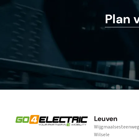
Plan 
Leuven
Wijgmaalsesteenweg 
Wilsele