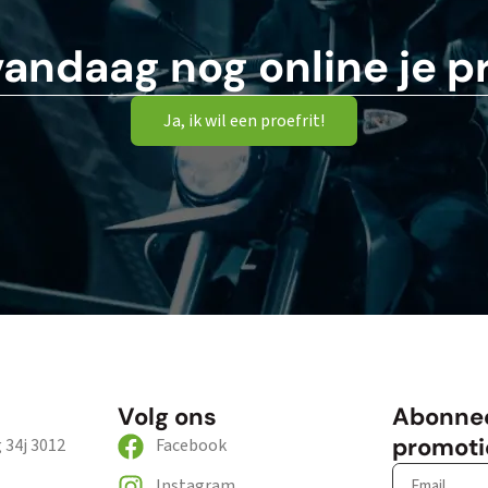
vandaag nog online je pr
Ja, ik wil een proefrit!
Volg ons
Abonnee
promoti
34j 3012
Facebook
Instagram