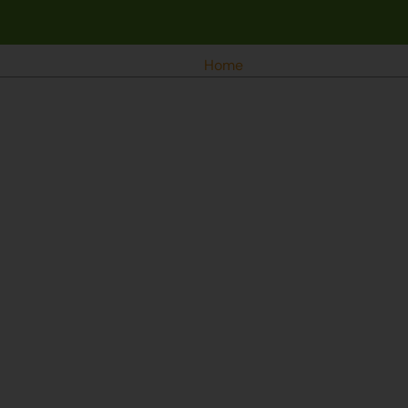
Home
Over ons
Vacatu
Producten
Websho