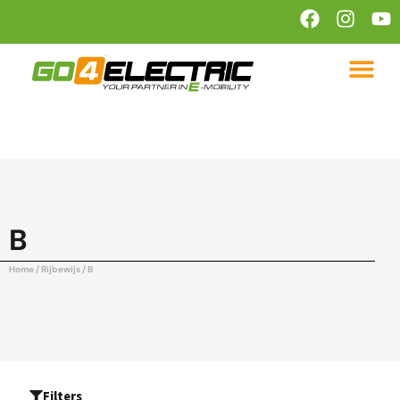
B
Home
/ Rijbewijs / B
Filters