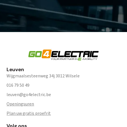
Leuven
Wijgmaalsesteenweg 34j 3012 Wilsele
016 79 50 49
leuven@go4electric.be
Openingsuren
Plan uw gratis proefrit
Volg ons