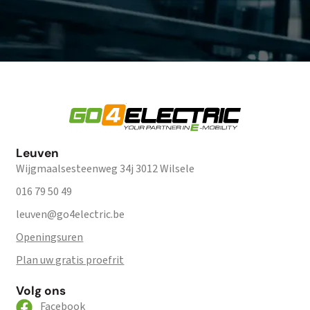
Leuven
Wijgmaalsesteenweg 34j 3012 Wilsele
016 79 50 49
leuven@go4electric.be
Openingsuren
Plan uw gratis proefrit
Volg ons
Facebook