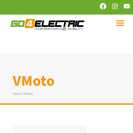
VMoto
Home
/ VMoto