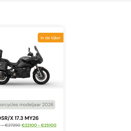
In de kijker
orcycles modeljaar 2026
DSR/X 17.3 MY26
0
-
€
27390
€
22100
-
€
25100