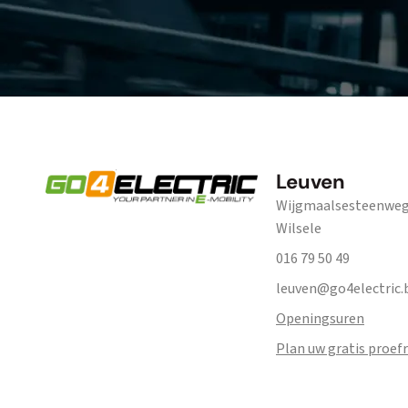
Leuven
Wijgmaalsesteenweg 
Wilsele
016 79 50 49
leuven@go4electric.
Openingsuren
Plan uw gratis proefr