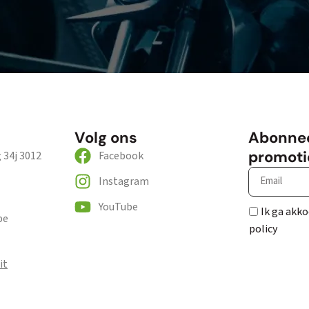
Volg ons
Abonnee
promoti
34j 3012
Facebook
Instagram
YouTube
Ik ga akko
be
policy
it